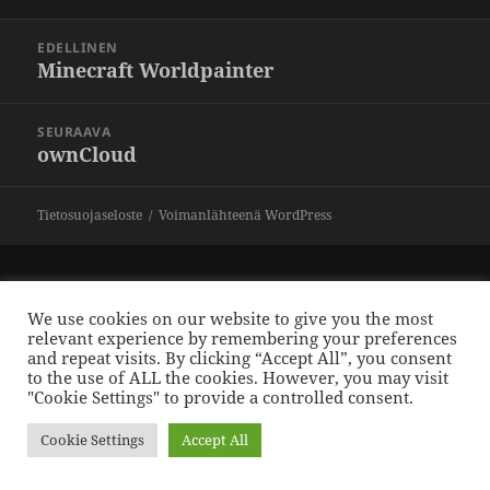
Artikkelien
EDELLINEN
selaus
Minecraft Worldpainter
Edellinen
artikkeli:
SEURAAVA
ownCloud
Seuraava
artikkeli:
Tietosuojaseloste
Voimanlähteenä WordPress
We use cookies on our website to give you the most
relevant experience by remembering your preferences
and repeat visits. By clicking “Accept All”, you consent
to the use of ALL the cookies. However, you may visit
"Cookie Settings" to provide a controlled consent.
Cookie Settings
Accept All