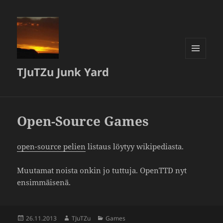
VALIKKO
TJuTZu Junk Yard
JA
VIMPAIMET
Open-Source Games
open-source pelien
listaus löytyy wikipediasta.
Muutamat noista onkin jo tuttuja. OpenTTD nyt
ensimmäisenä.
Julkaistu
Kirjoittaja
Kategoriat
26.11.2013
TJuTZu
Games